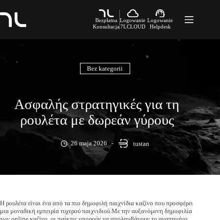
Przejdź
do
treści
Bezpłatna
Logowanie
Logowanie
Konsultacja
7LCLOUD
Helpdesk
Produkty
Rozwiązania
O firmie
Bez kategorii
Blog
Kontakt
Ασφαλής στρατηγικές για τη
ρουλέτα με δωρεάν γύρους
26 maja 2026
tustan
Η ρουλέτα είναι ένα από τα πιο δημοφιλή παιχνίδια καζίνο που προσφέρει
μια μοναδική εμπειρία τυχερού παιχνιδιού.Με την αυξανόμενη δημοφιλία
των online καζίνο, οι παίκτες μπορούν να απολαμβάνουν το αγαπημένο