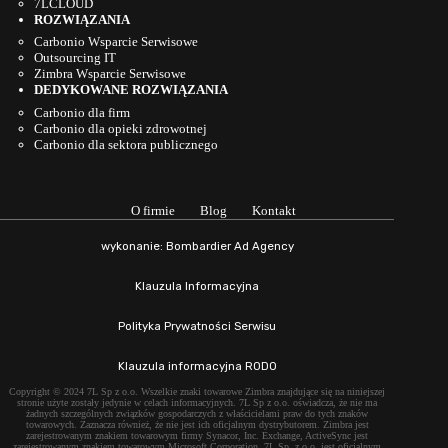
7LCLOUD
ROZWIĄZANIA
Carbonio Wsparcie Serwisowe
Outsourcing IT
Zimbra Wsparcie Serwisowe
DEDYKOWANE ROZWIĄZANIA
Carbonio dla firm
Carbonio dla opieki zdrowotnej
Carbonio dla sektora publicznego
O firmie
Blog
Kontakt
wykonanie: Bombardier Ad Agency
Klauzula Informacyjna
Polityka Prywatności Serwisu
Klauzula informacyjna RODO
Copyright © 2024 7L Sp z o.o. Wszelkie znaki towarowe Zimbra znajdujące się na niniejszej
stronie użyte zostały jedynie w celach informacyjnych. 7L Sp z o.o. oświadcza, że nie ma
żadnych szczególnych związków gospodarczych z właścicielami praw do tych znaków
towarowych. Zaznacza również, że nie jest ich oficjalnym dystrybutorem. Zimbra jest
zarejestrowanym znakiem towarowym firmy Synacor, Inc. Exchange, ActiveSync jest
zarejestrowanym znakiem towarowym Microsoft Corporation. 7L Sp. z o.o. jest oficjalnym