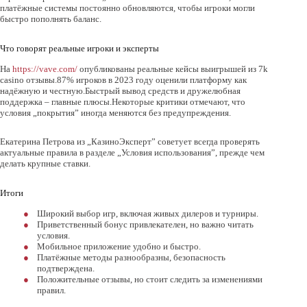
платёжные системы постоянно обновляются, чтобы игроки могли
быстро пополнять баланс.
Что говорят реальные игроки и эксперты
На
https://vave.com/
опубликованы реальные кейсы выигрышей из 7k
casino отзывы.87% игроков в 2023 году оценили платформу как
надёжную и честную.Быстрый вывод средств и дружелюбная
поддержка – главные плюсы.Некоторые критики отмечают, что
условия „покрытия” иногда меняются без предупреждения.
Екатерина Петрова из „КазиноЭксперт” советует всегда проверять
актуальные правила в разделе „Условия использования”, прежде чем
делать крупные ставки.
Итоги
Широкий выбор игр, включая живых дилеров и турниры.
Приветственный бонус привлекателен, но важно читать
условия.
Мобильное приложение удобно и быстро.
Платёжные методы разнообразны, безопасность
подтверждена.
Положительные отзывы, но стоит следить за изменениями
правил.