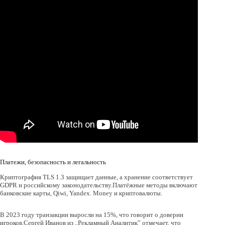
Платежи, безопасность и легальность
Криптография TLS 1.3 защищает данные, а хранение соответствует
GDPR и российскому законодательству.Платёжные методы включают
банковские карты, Qiwi, Yandex. Money и криптовалюты.
В 2023 году транзакции выросли на 15%, что говорит о доверии
игроков.Сергей Иванов из „Рекламный Аналитик” отмечает, что