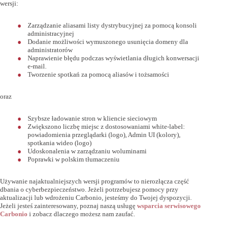
wersji:
Zarządzanie aliasami listy dystrybucyjnej za pomocą konsoli
administracyjnej
Dodanie możliwości wymuszonego usunięcia domeny dla
administratorów
Naprawienie błędu podczas wyświetlania długich konwersacji
e-mail.
Tworzenie spotkań za pomocą aliasów i tożsamości
oraz
Szybsze ładowanie stron w kliencie sieciowym
Zwiększono liczbę miejsc z dostosowaniami white-label:
powiadomienia przeglądarki (logo), Admin UI (kolory),
spotkania wideo (logo)
Udoskonalenia w zarządzaniu woluminami
Poprawki w polskim tłumaczeniu
Używanie najaktualniejszych wersji programów to nierozłącza część
dbania o cyberbezpieczeństwo. Jeżeli potrzebujesz pomocy przy
aktualizacji lub wdrożeniu Carbonio, jesteśmy do Twojej dyspozycji.
Jeżeli jesteś zainteresowany, poznaj naszą usługę
wsparcia serwisowego
Carbonio
i zobacz dlaczego możesz nam zaufać.