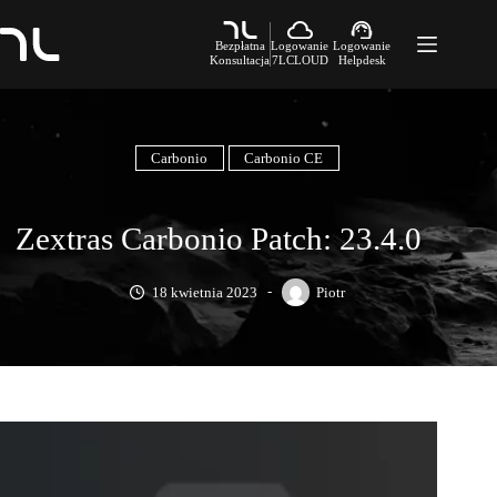
Przejdź
do
treści
Bezpłatna
Logowanie
Logowanie
Konsultacja
7LCLOUD
Helpdesk
Produkty
Rozwiązania
O firmie
Carbonio
Carbonio CE
Blog
Kontakt
Zextras Carbonio Patch: 23.4.0
18 kwietnia 2023
Piotr