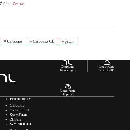
Źródło:
Zextras
#
Carbonio
#
Carbonio CE
#
patch
Bezpłatna
Logowanie
Konsultacja
7LCLOUD
Logowanie
Helpdesk
PRODUKTY
Carbonio
Carbonio CE
SpamTitan
Zimbra
WYPRÓBUJ