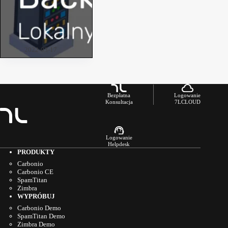
Kopia zapasowa –
lepsza lokalna czy w
chmurze?
2022-03-17
Bezpłatna
Logowanie
Konsultacja
7LCLOUD
Logowanie
Helpdesk
PRODUKTY
Carbonio
Carbonio CE
SpamTitan
Zimbra
WYPRÓBUJ
Carbonio Demo
SpamTitan Demo
Zimbra Demo