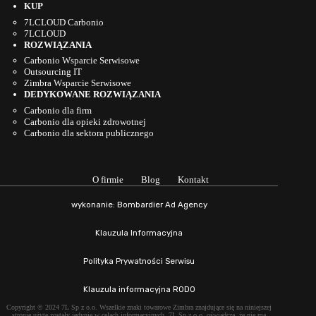
KUP
7LCLOUD Carbonio
7LCLOUD
ROZWIĄZANIA
Carbonio Wsparcie Serwisowe
Outsourcing IT
Zimbra Wsparcie Serwisowe
DEDYKOWANE ROZWIĄZANIA
Carbonio dla firm
Carbonio dla opieki zdrowotnej
Carbonio dla sektora publicznego
O firmie
Blog
Kontakt
wykonanie: Bombardier Ad Agency
Klauzula Informacyjna
Polityka Prywatności Serwisu
Klauzula informacyjna RODO
Copyright © 2024 7L Sp z o.o. Wszelkie znaki towarowe Zimbra znajdujące się na niniejszej
stronie użyte zostały jedynie w celach informacyjnych. 7L Sp z o.o. oświadcza, że nie ma