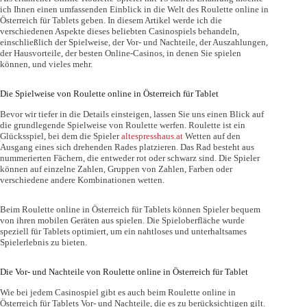
ich Ihnen einen umfassenden Einblick in die Welt des Roulette online in
Österreich für Tablets geben. In diesem Artikel werde ich die
verschiedenen Aspekte dieses beliebten Casinospiels behandeln,
einschließlich der Spielweise, der Vor- und Nachteile, der Auszahlungen,
der Hausvorteile,
der besten Online-Casinos, in denen Sie spielen
können, und vieles mehr.
Die Spielweise von Roulette online in Österreich für Tablet
Bevor wir tiefer in die Details einsteigen, lassen Sie uns einen Blick auf
die grundlegende Spielweise von Roulette werfen. Roulette ist ein
Glücksspiel, bei dem die Spieler
altespresshaus.at
Wetten auf den
Ausgang eines sich drehenden Rades platzieren. Das Rad besteht aus
nummerierten Fächern, die entweder rot oder schwarz sind. Die Spieler
können auf einzelne Zahlen, Gruppen von Zahlen, Farben oder
verschiedene andere Kombinationen wetten.
Beim Roulette online in Österreich für Tablets können Spieler bequem
von ihren mobilen Geräten aus spielen. Die Spieloberfläche wurde
speziell für Tablets optimiert, um ein nahtloses und unterhaltsames
Spielerlebnis zu bieten.
Die Vor- und Nachteile von Roulette online in Österreich für Tablet
Wie bei jedem Casinospiel gibt es auch beim Roulette online in
Österreich für Tablets Vor- und Nachteile, die es zu berücksichtigen gilt.