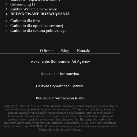
Outsourcing IT
Zimbra Wsparcie Serwisowe
DEDYKOWANE ROZWIĄZANIA
Carbonio dla firm
Carbonio dla opieki zdrowotnej
Carbonio dla sektora publicznego
O firmie
Blog
Kontakt
wykonanie: Bombardier Ad Agency
Klauzula Informacyjna
Polityka Prywatności Serwisu
Klauzula informacyjna RODO
Copyright © 2024 7L Sp z o.o. Wszelkie znaki towarowe Zimbra znajdujące się na niniejszej
stronie użyte zostały jedynie w celach informacyjnych. 7L Sp z o.o. oświadcza, że nie ma
żadnych szczególnych związków gospodarczych z właścicielami praw do tych znaków
towarowych. Zaznacza również, że nie jest ich oficjalnym dystrybutorem. Zimbra jest
zarejestrowanym znakiem towarowym firmy Synacor, Inc. Exchange, ActiveSync jest
zarejestrowanym znakiem towarowym Microsoft Corporation. 7L Sp. z o.o. jest oficjalnym
dystrybutorem firmy ZEXTRAS. Producenta systemu poczty Carbonio oraz oprogramowania
Zextras Suite dla serwerów Zimbra.